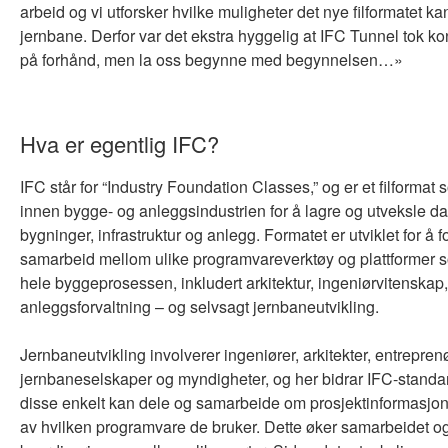
arbeid og vi utforsker hvilke muligheter det nye filformatet kan 
jernbane. Derfor var det ekstra hyggelig at IFC Tunnel tok k
på forhånd, men la oss begynne med begynnelsen…»
Hva er egentlig IFC?
IFC står for “Industry Foundation Classes,” og er et filformat
innen bygge- og anleggsindustrien for å lagre og utveksle d
bygninger, infrastruktur og anlegg. Formatet er utviklet for å 
samarbeid mellom ulike programvareverktøy og plattformer s
hele byggeprosessen, inkludert arkitektur, ingeniørvitenskap,
anleggsforvaltning – og selvsagt jernbaneutvikling.
Jernbaneutvikling involverer ingeniører, arkitekter, entreprenø
jernbaneselskaper og myndigheter, og her bidrar IFC-standard
disse enkelt kan dele og samarbeide om prosjektinformasjo
av hvilken programvare de bruker. Dette øker samarbeidet o