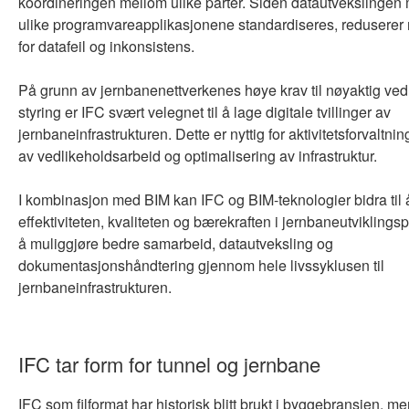
koordineringen mellom ulike parter. Siden datautvekslingen
ulike programvareapplikasjonene standardiseres, reduserer
for datafeil og inkonsistens.
På grunn av jernbanenettverkenes høye krav til nøyaktig ved
styring er IFC svært velegnet til å lage digitale tvillinger av
jernbaneinfrastrukturen. Dette er nyttig for aktivitetsforvaltni
av vedlikeholdsarbeid og optimalisering av infrastruktur.
I kombinasjon med BIM kan IFC og BIM-teknologier bidra til 
effektiviteten, kvaliteten og bærekraften i jernbaneutviklings
å muliggjøre bedre samarbeid, datautveksling og
dokumentasjonshåndtering gjennom hele livssyklusen til
jernbaneinfrastrukturen.
IFC tar form for tunnel og jernbane
IFC som filformat har historisk blitt brukt i byggebransjen, m