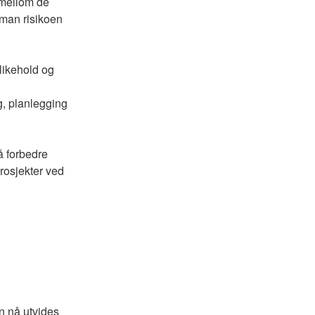
 mellom de
 man risikoen
likehold og
ng, planlegging
å forbedre
prosjekter ved
en nå utvides