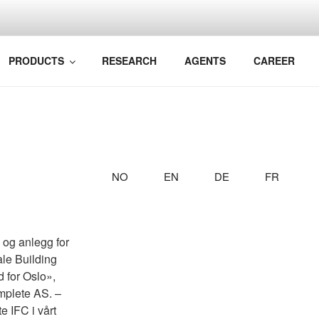
BIM TO YOUR RAILWA
k Bane AS
PRODUCTS
RESEARCH
AGENTS
CAREER
NO
EN
DE
FR
 og anlegg for
ale Building
 for Oslo»,
omplete AS. –
e IFC i vårt