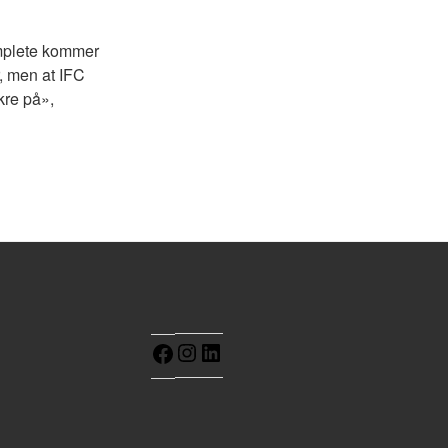
omplete kommer
er, men at IFC
ikre på»,