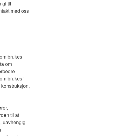
gi til
ontakt med oss
 som brukes
ata om
forbedre
om brukes i
 konstruksjon,
rer,
en til at
n, uavhengig
g