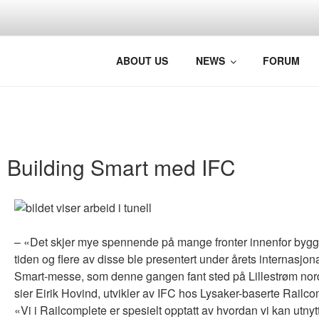
BRINGING 
Photo: Jørg Westermann, Nors
ABOUT US
NEWS
FORUM
Building Smart med IFC
– «Det skjer mye spennende på mange fronter innenfor bygg
tiden og flere av disse ble presentert under årets internasjon
Smart-messe, som denne gangen fant sted på Lillestrøm nord
sier Eirik Hovind, utvikler av IFC hos Lysaker-baserte Railc
«Vi i Railcomplete er spesielt opptatt av hvordan vi kan utnytt