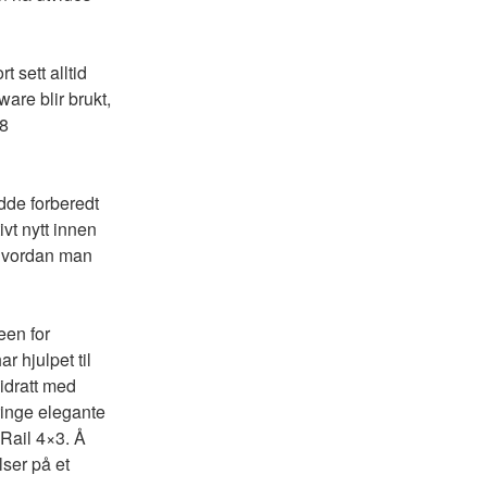
 sett alltid
ware blir brukt,
18
dde forberedt
ivt nytt innen
 hvordan man
een for
r hjulpet til
bidratt med
ringe elegante
Rail 4×3. Å
lser på et