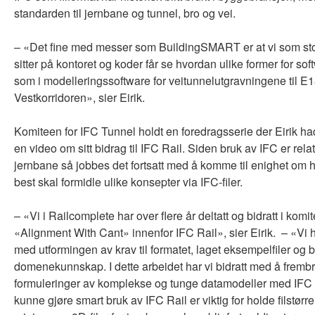
standarden til jernbane og tunnel, bro og vei.
– «Det fine med messer som BuildingSMART er at vi som stort
sitter på kontoret og koder får se hvordan ulike former for soft
som i modelleringssoftware for veitunnelutgravningene til E
Vestkorridoren», sier Eirik.
Komiteen for IFC Tunnel holdt en foredragsserie der Eirik ha
en video om sitt bidrag til IFC Rail. Siden bruk av IFC er relat
jernbane så jobbes det fortsatt med å komme til enighet om
best skal formidle ulike konsepter via IFC-filer.
– «Vi i Railcomplete har over flere år deltatt og bidratt i komit
«Alignment With Cant» innenfor IFC Rail», sier Eirik. – «Vi ha
med utformingen av krav til formatet, laget eksempelfiler og 
domenekunnskap. I dette arbeidet har vi bidratt med å fremb
formuleringer av komplekse og tunge datamodeller med IFC 
kunne gjøre smart bruk av IFC Rail er viktig for holde filstørre